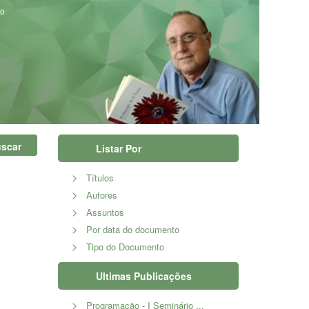
to
scar
Listar Por
Títulos
Autores
Assuntos
Por data do documento
Tipo do Documento
Ultimas Publicações
Programação - I Seminário ...