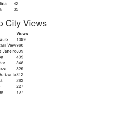
tina
42
a
35
p City Views
Views
aulo
1399
ain View
960
e Janeiro
639
ba
409
dor
348
leza
329
Horizonte
312
ia
283
e
227
ia
197