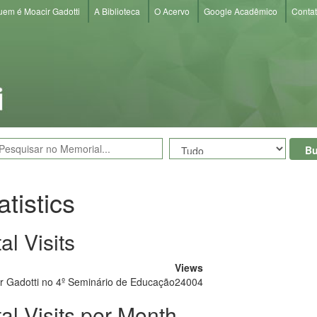
em é Moacir Gadotti
A Biblioteca
O Acervo
Google Acadêmico
Conta
Bu
atistics
al Visits
Views
r Gadotti no 4º Seminário de Educação
24004
tal Visits per Month