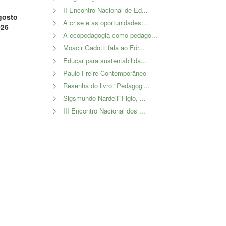
II Encontro Nacional de Ed...
gosto
A crise e as oportunidades...
026
A ecopedagogia como pedago...
3
Moacir Gadotti fala ao Fór...
Educar para sustentabilida...
Paulo Freire Contemporâneo
Resenha do livro "Pedagogi...
Sigsmundo Nardelli Figlo, ...
III Encontro Nacional dos ...