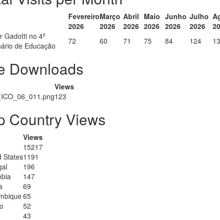
Fevereiro
Março
Abril
Maio
Junho
Julho
A
2026
2026
2026
2026
2026
2026
2
r Gadotti no 4º
72
60
71
75
84
124
1
ário de Educação
le Downloads
Views
ICO_06_011.png
123
p Country Views
Views
15217
d States
1191
gal
196
bia
147
a
69
mbique
65
o
52
43