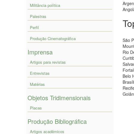
Argen
Militância política
Angol
Palestras
To
Perfil
Produção Cinematográfica
São P
Mount
Imprensa
Rio D
Curiti
Artigos para revistas
Salva
Forta
Entrevistas
Belo 
Brasíl
Matérias
Recif
Goiân
Objetos Tridimensionais
Placas
Produção Bibliográfica
Artigos acadêmicos