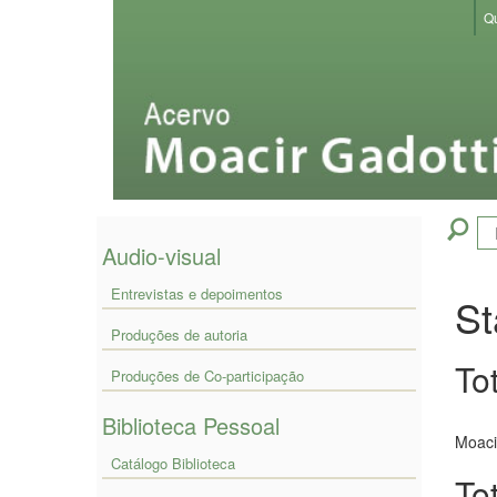
Skip
Qu
navigation
Audio-visual
Entrevistas e depoimentos
St
Produções de autoria
Tot
Produções de Co-participação
Biblioteca Pessoal
Moaci
Catálogo Biblioteca
To