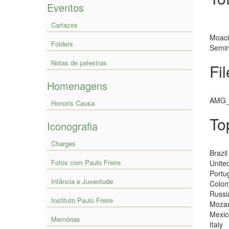
Eventos
Cartazes
Moaci
Folders
Semin
Notas de palestras
Fi
Homenagens
AMG_
Honoris Causa
To
Iconografia
Charges
Brazil
Fotos com Paulo Freire
Unite
Portu
Infância e Juventude
Colom
Russi
Instituto Paulo Freire
Moza
Mexic
Memórias
Italy