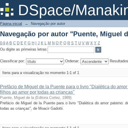
Navegação por autor "Puente, Miguel d
DSpace/Manakin
Página inicial
→
Navegação por autor
Navegação por autor "Puente, Miguel d
0-9
A
B
C
D
E
F
G
H
I
J
K
L
M
N
O
P
Q
R
S
T
U
V
W
X
Y
Z
Ou digite as primeiras letras:
Classificar por:
Ordenar:
Resultado
Itens para a visualização no momento 1-1 of 1
Prefácio de Miguel de la Puente para o livro "Dialética do amo
filhos ao amor por todas as crianças"
Puente, Miguel de la
(
Editora Cortez
,
1989
)
Prefácio de Miguel de la Puente para o livro "Dialética do amor paterno: 
todas as crianças", de Moacir Gadotti.