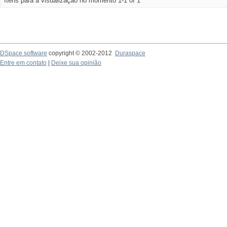
Itens para a visualização no momento 1-1 of 1
DSpace software
copyright © 2002-2012
Duraspace
Entre em contato
|
Deixe sua opinião