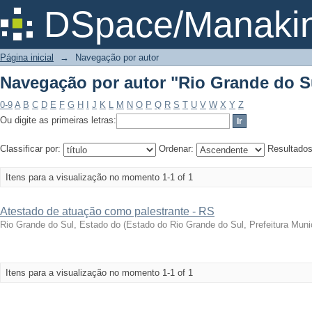
Navegação por autor "Rio Grande do S
DSpace/Manakin
Página inicial
→
Navegação por autor
Navegação por autor "Rio Grande do S
0-9
A
B
C
D
E
F
G
H
I
J
K
L
M
N
O
P
Q
R
S
T
U
V
W
X
Y
Z
Ou digite as primeiras letras:
Classificar por:
Ordenar:
Resultado
Itens para a visualização no momento 1-1 of 1
Atestado de atuação como palestrante - RS
Rio Grande do Sul, Estado do
(
Estado do Rio Grande do Sul, Prefeitura Muni
Itens para a visualização no momento 1-1 of 1