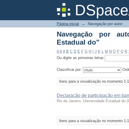
Navegação por autor "
DSpace/
Página inicial
→
Navegação por autor
Navegação por auto
Estadual do"
0-9
A
B
C
D
E
F
G
H
I
J
K
L
M
N
O
P
Q
R
Ou digite as primeiras letras:
Classificar por:
Ord
Itens para a visualização no momento 1-1
Declaração de participação em ba
Rio de Janeiro, Universidade Estadual do
(
Itens para a visualização no momento 1-1