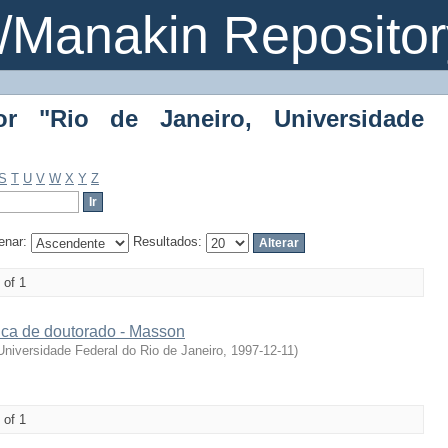
Rio de Janeiro, Universidade Estadual
Manakin Repositor
r "Rio de Janeiro, Universidade
S
T
U
V
W
X
Y
Z
enar:
Resultados:
 of 1
nca de doutorado - Masson
Universidade Federal do Rio de Janeiro
,
1997-12-11
)
 of 1