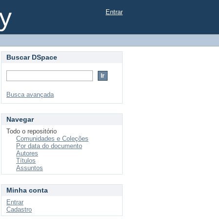
 do"
y
Entrar
Buscar DSpace
Busca avançada
Navegar
Todo o repositório
Comunidades e Coleções
Por data do documento
Autores
Títulos
Assuntos
Minha conta
Entrar
Cadastro