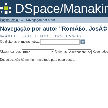
Navegação por autor "RomÃ£o, JosÃ©
DSpace/Manakin
Página inicial
→
Navegação por autor
Navegação por autor "RomÃ£o, JosÃ©
0-9
A
B
C
D
E
F
G
H
I
J
K
L
M
N
O
P
Q
R
S
T
U
V
W
X
Y
Z
Ou digite as primeiras letras:
Classificar por:
Ordenar:
Resultado
Desculpe, não há nenhum resultado para essa busca.