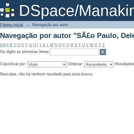
Navegação por autor "SÃ£o Paulo, De
DSpace/Manakin
Página inicial
→
Navegação por autor
Navegação por autor "SÃ£o Paulo, De
0-9
A
B
C
D
E
F
G
H
I
J
K
L
M
N
O
P
Q
R
S
T
U
V
W
X
Y
Z
Ou digite as primeiras letras:
Classificar por:
Ordenar:
Resultado
Desculpe, não há nenhum resultado para essa busca.