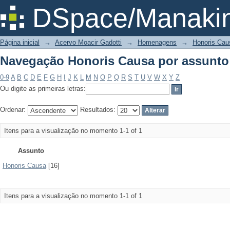
Navegação Honoris Causa por assunto
DSpace/Manakin
Página inicial
→
Acervo Moacir Gadotti
→
Homenagens
→
Honoris Cau
Navegação Honoris Causa por assunto
0-9
A
B
C
D
E
F
G
H
I
J
K
L
M
N
O
P
Q
R
S
T
U
V
W
X
Y
Z
Ou digite as primeiras letras:
Ordenar:
Resultados:
Itens para a visualização no momento 1-1 of 1
Assunto
Honoris Causa
[16]
Itens para a visualização no momento 1-1 of 1